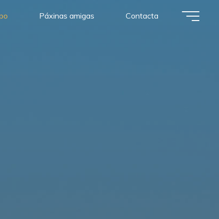
po
Páxinas amigas
Contacta