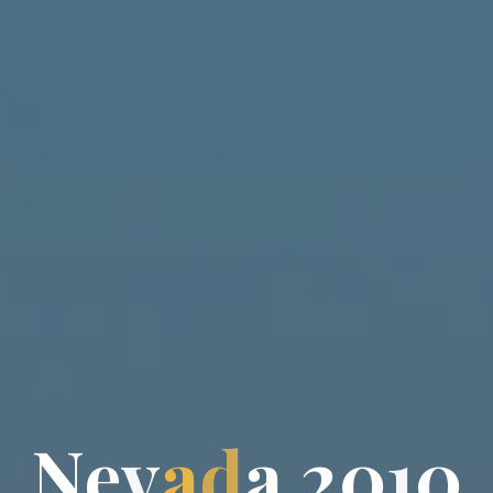
N
e
v
a
d
a
2
0
1
0