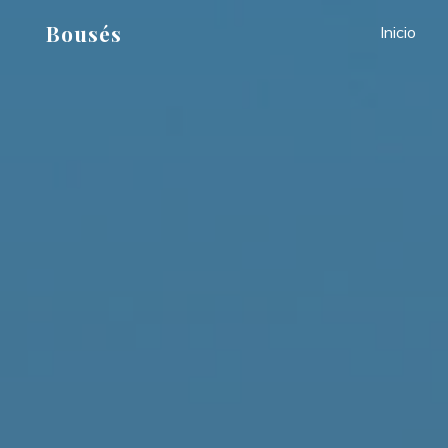
Saltar
Bousés
Inicio
al
contenido