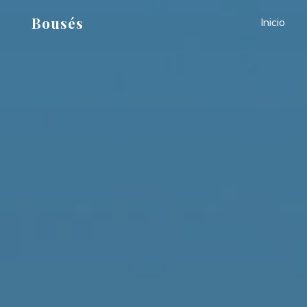
Saltar
Bousés
Inicio
al
contenido