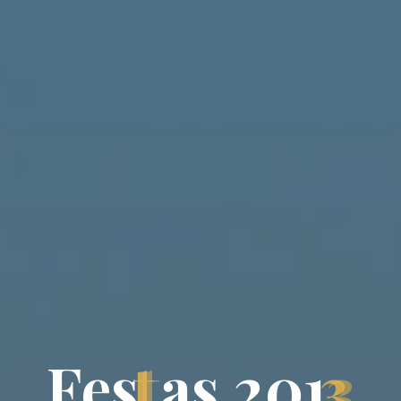
F
e
s
t
a
s
2
0
1
3