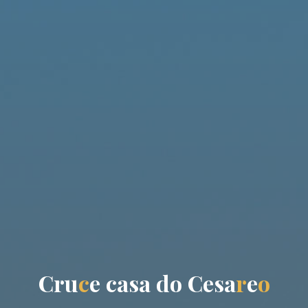
C
r
u
c
e
c
a
s
a
d
o
C
e
s
a
r
e
o